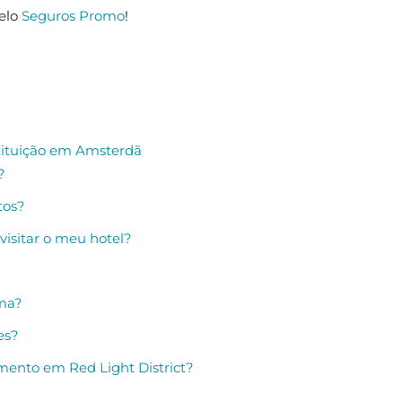
elo
Seguros Promo
!
tituição em Amsterdã
?
tos?
visitar o meu hotel?
ama?
es?
mento em Red Light District?