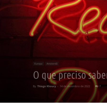
Europa
Amsterdã
O que preciso sabe
By
Thiago Khoury
-
14 de dezembro de 2022
7