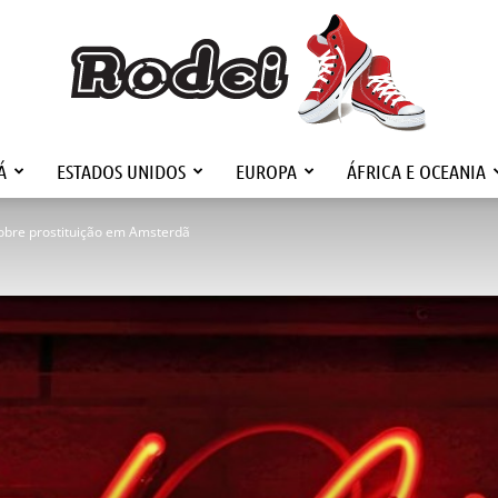
Á
ESTADOS UNIDOS
EUROPA
ÁFRICA E OCEANIA
Rodei
obre prostituição em Amsterdã
Viagens