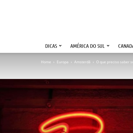
DICAS
AMÉRICA DO SUL
CANAD
Home
Europa
Amsterdã
O que preciso saber s