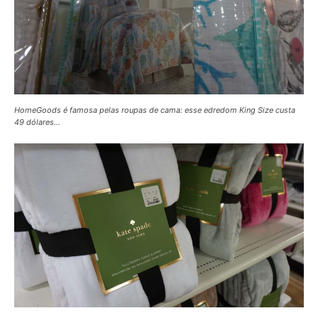
HomeGoods é famosa pelas roupas de cama: esse edredom King Size custa
49 dólares…