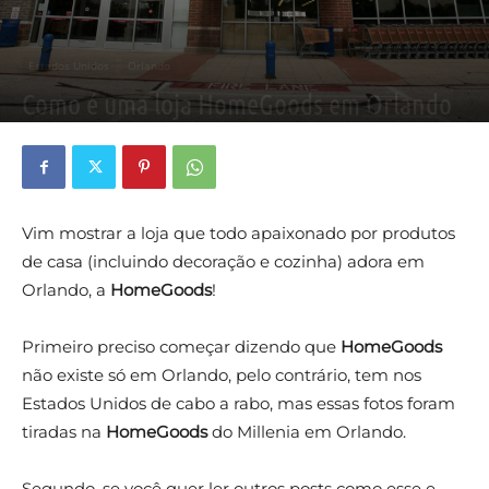
Estados Unidos
Orlando
Como é uma loja HomeGoods em Orlando
By
Thiago Khoury
-
19 de julho de 2023
0
Vim mostrar a loja que todo apaixonado por produtos
de casa (incluindo decoração e cozinha) adora em
Orlando, a
HomeGoods
!
Primeiro preciso começar dizendo que
HomeGoods
não existe só em Orlando, pelo contrário, tem nos
Estados Unidos de cabo a rabo, mas essas fotos foram
tiradas na
HomeGoods
do Millenia em Orlando.
Segundo, se você quer ler outros posts como esse e