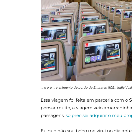
… e o entretenimento de bordo da Emirates (ICE), individua
Essa viagem foi feita em parceria com o
S
pensar muito, a viagem veio amarradinha
passagens,
só precisei adquirir o meu pró
Eu que não sou bobo me virei no dia ante