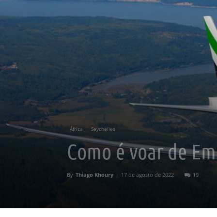
África
Seychelles
Como é voar de Emi
By
Thiago Khoury
-
17 de agosto de 2022
19