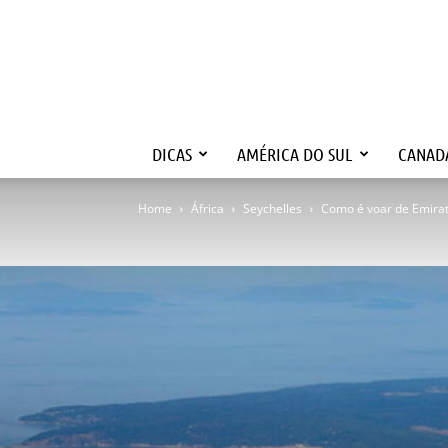
DICAS
AMÉRICA DO SUL
CANAD
Home
África
Seychelles
Como é voar de Emirat