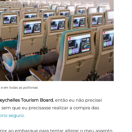
l e em todas as poltronas
eychelles Tourism Board
, então eu não precisei
 sem que eu precisasse realizar a compra das
prio seguro
.
rior ao embarque para tentar alterar o meu assento