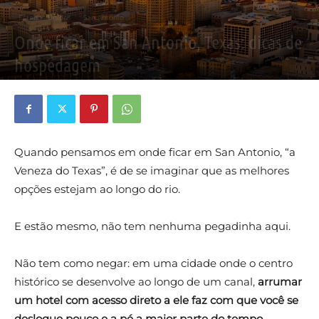
Estados Unidos
San Antonio
Onde ficar em San Antonio, Texas: dicas de
hospedagem
By
Thiago Khoury
-
4 de abril de 2024
0
Quando pensamos em onde ficar em San Antonio, “a
Veneza do Texas”, é de se imaginar que as melhores
opções estejam ao longo do rio.
E estão mesmo, não tem nenhuma pegadinha aqui.
Não tem como negar: em uma cidade onde o centro
histórico se desenvolve ao longo de um canal,
arrumar
um hotel com acesso direto a ele faz com que você se
desloque pouco e a pé a maior parte do tempo
.